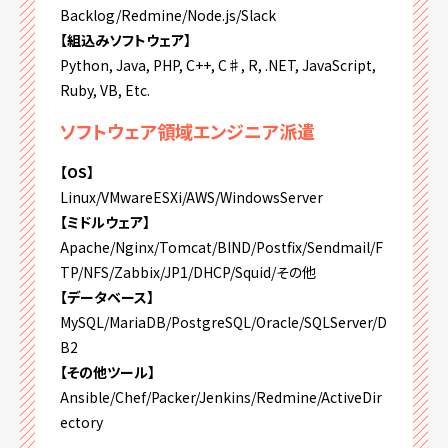
Backlog/Redmine/Node.js/Slack
【組込みソフトウェア】
Python, Java, PHP, C++, C♯, R, .NET, JavaScript,
Ruby, VB, Etc.
ソフトウェア領域エンジニア派遣
【OS】
Linux/VMwareESXi/AWS/WindowsServer
【ミドルウェア】
Apache/Nginx/Tomcat/BIND/Postfix/Sendmail/F
TP/NFS/Zabbix/JP1/DHCP/Squid/その他
【データベース】
MySQL/MariaDB/PostgreSQL/Oracle/SQLServer/D
B2
【その他ツール】
Ansible/Chef/Packer/Jenkins/Redmine/ActiveDir
ectory