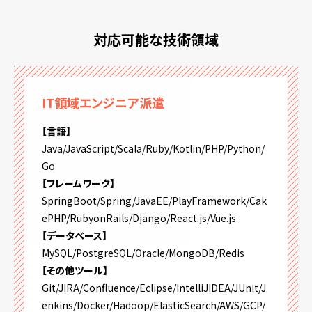
対応可能な技術領域
IT領域エンジニア派遣
【言語】
Java/JavaScript/Scala/Ruby/Kotlin/PHP/Python/
Go
【フレームワーク】
SpringBoot/Spring/JavaEE/PlayFramework/Cak
ePHP/RubyonRails/Django/React.js/Vue.js
【データベース】
MySQL/PostgreSQL/Oracle/MongoDB/Redis
【その他ツール】
Git/JIRA/Confluence/Eclipse/IntelliJIDEA/JUnit/J
enkins/Docker/Hadoop/ElasticSearch/AWS/GCP/