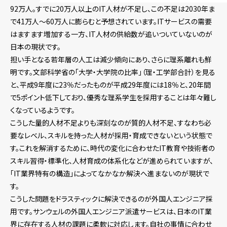
92万人。すでに20万人以上のIT人材が不足し、この不足は2030年ま
で41万人～60万人に膨らむと予想されています。ITサービスの需要
はますます増加する一方、IT人材の供給数が追いついていないのが
日本の現状です。
担い手となる若年層の人工は減少傾向にあり、さらに理系離れも鮮
明です。文部科学省の「大学・大学院の比率」（理・工学部合計）を見る
と、平成9年度に23％だったものが平成29年度には18％と、20年間
で5ポイント低下しており、優秀な理系学生を採用することは年々難し
くなっているようです。
こうした量的人材不足よりも深刻なのが質的人材不足、すなわち必
要なレベル、スキルを持った人材が採用・育成できないという状態で
す。これを解消するために、時代の変化に合わせたIT教育や技術者の
スキル習得・標準化、人材育成の体系化などが進められていますが、
「IT業界特有の構造」によってなかなか解決へ進まないのが現状で
す。
こうした問題をドラスティックに解決できるのが外国人エンジニア採
用です。サンウェルの外国人エンジニア派遣サービスは、日本のIT業
界に存在する人材の課題に柔軟に対応します。自社の事情に合わせ