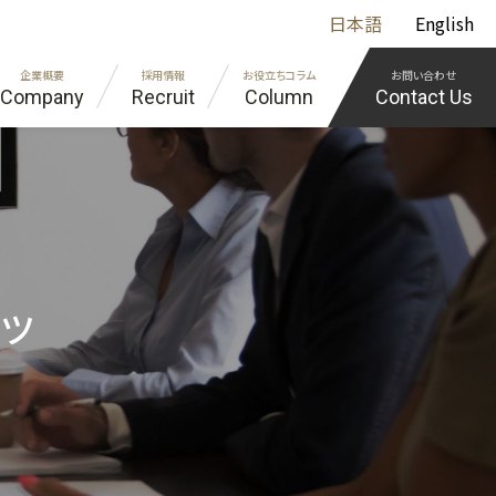
日本語
English
企業概要
採用情報
お役立ちコラム
お問い合わせ
Company
Recruit
Column
Contact Us
組込み
イバシーポリシー
エンジニア紹介
エンジニア教育の取り組み
様に寄り添う「オーダーメイド社務システム開発」
の採用担当の方
コツ