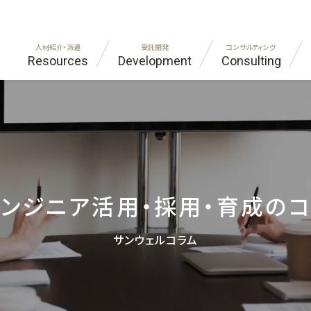
人材紹介・派遣
受託開発
コンサルティング
Resources
Development
Consulting
ラント・建設
代表あいさつ
自動車・機械
FAQ
IT・
プラ
ンドオフショア開発
ジア・インド進出コンサルティング
社員紹介
ものづくり受託開発
エンジニア職をお探しの方
神社
企業
外国籍エンジニア
お客様の声
シニア人材
ンジニア活用・採用・育成の
サンウェルコラム