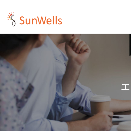
プ
コンサルティング
人材紹介・派遣
受託開発
企業概要
採用情報
イ
ア
Development
Resources
Consulting
Company
Recruit
エ