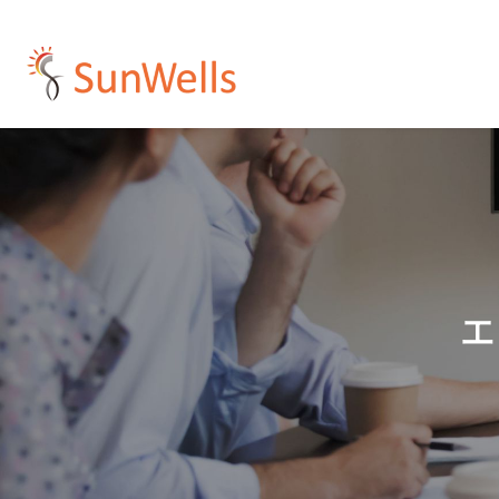
プ
コンサルティング
人材紹介・派遣
受託開発
企業概要
採用情報
イ
ア
Development
Resources
Consulting
Company
Recruit
エ