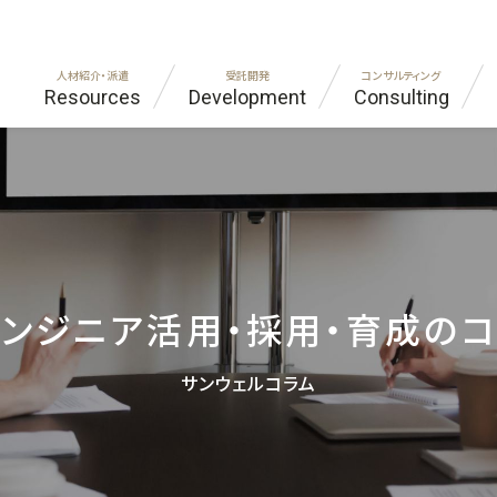
人材紹介・派遣
受託開発
コンサルティング
Resources
Development
Consulting
ラント・建設
代表あいさつ
自動車・機械
FAQ
IT・
プラ
ンドオフショア開発
ジア・インド進出コンサルティング
社員紹介
ものづくり受託開発
エンジニア職をお探しの方
神社
企業
外国籍エンジニア
お客様の声
シニア人材
ンジニア活用・採用・育成の
サンウェルコラム