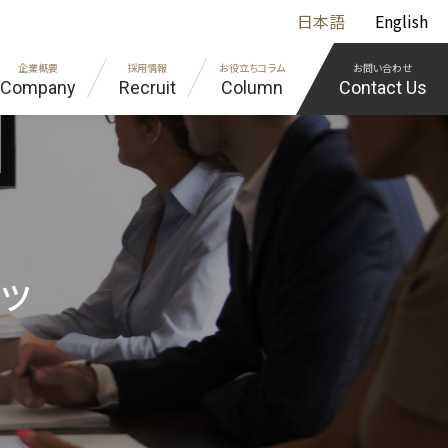
日本語
English
企業概要
採用情報
お役立ちコラム
お問い合わせ
Company
Recruit
Column
Contact Us
組込み
イバシーポリシー
エンジニア紹介
エンジニア教育の取り組み
様に寄り添う「オーダーメイド社務システム開発」
の採用担当の方
コツ