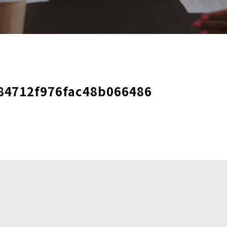
84712f976fac48b066486