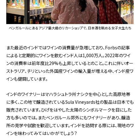
ベンガルールにあるアジア最大級のリカーショップで、日本酒を眺める女子大生たち
また最近のインドではワインの消費量が急増しており、Forbsの記事
によると定期的にワインを飲むインド人は1,000万人。2022年のワイ
ンの消費率は前年度比29%も上昇しているとのこと。これに伴いオー
ストラリア、チリといった外国産ワインの輸入量が増える中、インド産ワ
インも健闘しています。
インドのワイナリーはマハラシュトラ州ナシクを中心とした高原地帯
に多く、この地で醸造されているSula Vineyards社の製品は日本でも
販売されています。ひげをはやした太陽のシンボルマークを目にした
方も多いのでは。またベンガルール郊外にもワイナリーがあり、醸造
所の見学や試飲を歓迎しています。インドを訪問する際には、現地のワ
インを味わってみてはいかがでしょう？