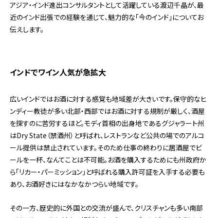
アジア・インド進出コンサルタントとして活躍している渡辺千晶が、最
近のインド出張での経験を通じて、魅力的な「今のインド」についてお
伝えします。
インドでワイン人気が急拡大
広いインドではお酒に対する感覚も地域差が大きいです。保守的なヒ
ンディー教徒が多い北部・西部ではお酒に対する規制が厳しく、酒屋
を探すのに苦労するほど。モディ首相の出身地であるグジャラート州
はDry State（禁酒州）と呼ばれ、レストランなど公共の場でのアルコ
ール提供は禁止されています。そのため仕事の終わりに居酒屋でビ
ールを一杯、なんてことは不可能。お酒を購入するためにも州政府か
ら「リカー・パーミッション」と呼ばれる購入許可証を入手する必要も
あり、お酒好きにはなかなかつらい地域です。
その一方、歴史的に外国との交流が盛んで、クリスチャンも多い南部