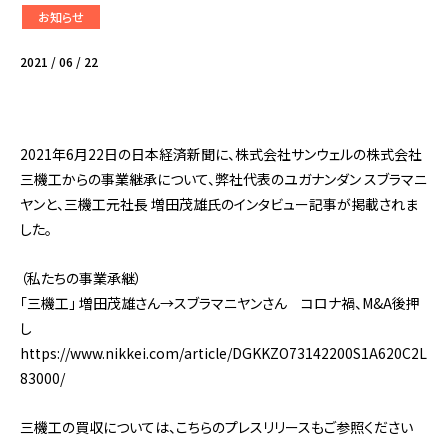
お知らせ
2021 / 06 / 22
2021年6月22日の日本経済新聞に、株式会社サンウェルの株式会社
三機工からの事業継承について、弊社代表のユガナンダン スブラマニ
ヤンと、三機工元社長 増田茂雄氏のインタビュー記事が掲載されま
した。
（私たちの事業承継）
「三機工」 増田茂雄さん→スブラマニヤンさん コロナ禍、M&A後押
し
https://www.nikkei.com/article/DGKKZO73142200S1A620C2L
83000/
三機工の買収については、こちらのプレスリリースもご参照ください