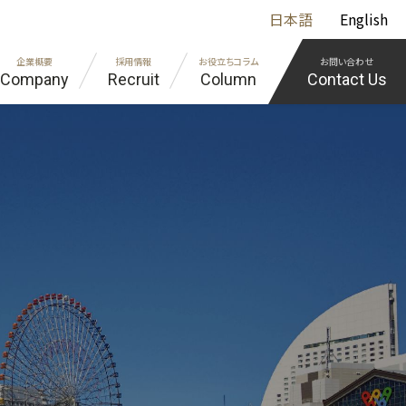
日本語
English
企業概要
採用情報
お役立ちコラム
お問い合わせ
Company
Recruit
Column
Contact Us
組込み
イバシーポリシー
エンジニア紹介
エンジニア教育の取り組み
様に寄り添う「オーダーメイド社務システム開発」
の採用担当の方