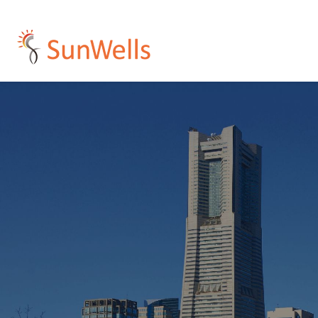
プ
コンサルティング
人材紹介・派遣
受託開発
企業概要
採用情報
イ
ア
Development
Resources
Consulting
Company
Recruit