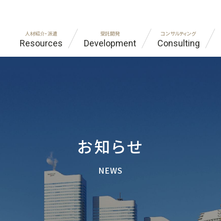
人材紹介・派遣
受託開発
コンサルティング
Resources
Development
Consulting
ラント・建設
代表あいさつ
自動車・機械
FAQ
IT・
プラ
ンドオフショア開発
ジア・インド進出コンサルティング
社員紹介
ものづくり受託開発
エンジニア職をお探しの方
神社
企業
外国籍エンジニア
お客様の声
シニア人材
お知らせ
NEWS