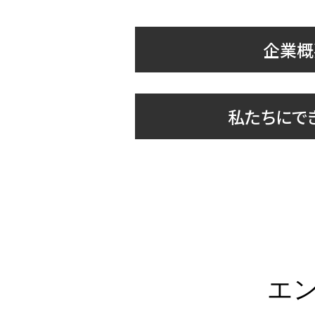
企業概
私たちにで
エ