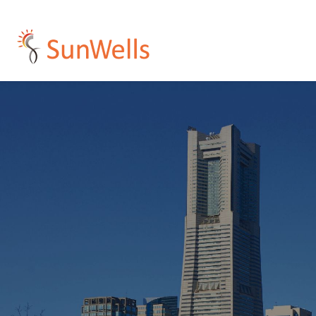
プ
コンサルティング
人材紹介・派遣
受託開発
企業概要
採用情報
イ
ア
Development
Resources
Consulting
Company
Recruit