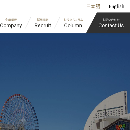
日本語
English
企業概要
採用情報
お役立ちコラム
お問い合わせ
Company
Recruit
Column
Contact Us
組込み
イバシーポリシー
エンジニア紹介
エンジニア教育の取り組み
様に寄り添う「オーダーメイド社務システム開発」
の採用担当の方