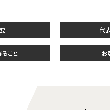
要
代
きること
お