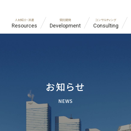
人材紹介・派遣
受託開発
コンサルティング
Resources
Development
Consulting
ラント・建設
代表あいさつ
自動車・機械
FAQ
IT・
プラ
ンドオフショア開発
ジア・インド進出コンサルティング
社員紹介
ものづくり受託開発
エンジニア職をお探しの方
神社
企業
外国籍エンジニア
お客様の声
シニア人材
お知らせ
NEWS